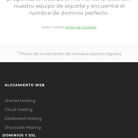
nuestro equipo de soporte y encuentre el
nombre de dominio perfecto.
Visita nuestro
centro de contacto
1)
Precio de la inscripción (se renueva a precio regular)
ALOJAMIENTO WEB
Shared Hosting
Cloud Hosting
Dedicated Hosting
Shoutcast Hosting
DOMINIOS Y SSL