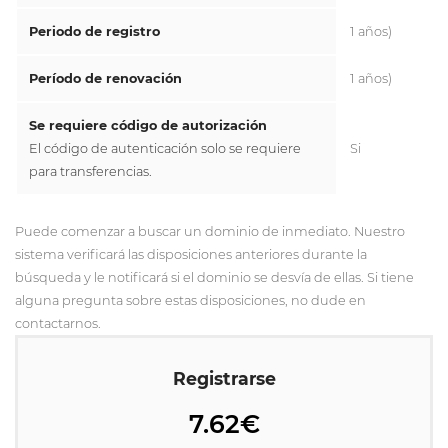
Periodo de registro
1 años)
Período de renovación
1 años)
Se requiere código de autorización
El código de autenticación solo se requiere
Si
para transferencias.
Puede comenzar a buscar un dominio de inmediato. Nuestro
sistema verificará las disposiciones anteriores durante la
búsqueda y le notificará si el dominio se desvía de ellas. Si tiene
alguna pregunta sobre estas disposiciones, no dude en
contactarnos.
Registrarse
7.62€