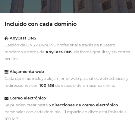
Incluido con cada dominio
AnyCast DNS
Gestión de DNS y DynDNS profesional a través de nuestro
moderno sistema de
AnyCast-DNS
, de forma gratuita y sin costes
ocultos.
Alojamiento web
Cada dominio incluye alojamiento web para sitios web estáticos y
redirecciones con
100 MB
de espacio de almacenamiento.
Correo electrónico
Se pueden crear hasta
5 direcciones de correo electrónico
personales con cada dominio. El espacio en disco está limitado a
100 MB.