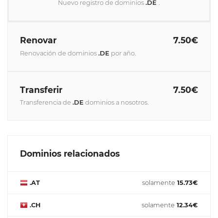
Nuevo registro de dominios
.DE
.
Renovar
7.50€
Renovación de dominios
.DE
por año.
Transferir
7.50€
Transferencia de
.DE
dominios a nosotros.
Dominios relacionados
.AT
solamente
15.73€
.CH
solamente
12.34€