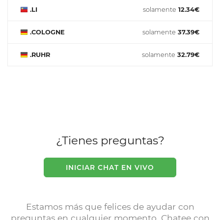
.LI
solamente
12.34€
.COLOGNE
solamente
37.39€
.RUHR
solamente
32.79€
¿Tienes preguntas?
INICIAR CHAT EN VIVO
Estamos más que felices de ayudar con
preguntas en cualquier momento. Chatee con