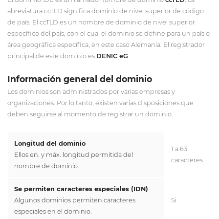
abreviatura ccTLD significa dominio de nivel superior de código
de país. El ccTLD es un nombre de dominio de nivel superior
específico del país, con el cual el dominio se define para un país o
área geográfica específica, en este caso Alemania. El registrador
principal de este dominio es
DENIC eG
.
Información general del dominio
Los dominios son administrados por varias empresas y
organizaciones. Por lo tanto, existen varias disposiciones que
deben seguirse al momento de registrar un dominio.
Longitud del dominio
1 a 63
Ellos en. y máx. longitud permitida del
caracteres
nombre de dominio.
Se permiten caracteres especiales (IDN)
Algunos dominios permiten caracteres
Si
especiales en el dominio.