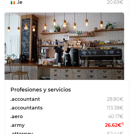
.ie
20.69€
Profesiones y servicios
.accountant
28.80€
.accountants
113.38€
.aero
40.17€
1)
.army
26.62€
.attorney
62.44€