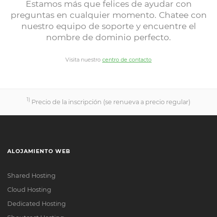
Estamos más que felices de ayudar con
preguntas en cualquier momento. Chatee con
nuestro equipo de soporte y encuentre el
nombre de dominio perfecto.
Visita nuestro
centro de contacto
1)
Precio de la inscripción (se renueva a precio regular)
ALOJAMIENTO WEB
Shared Hosting
Cloud Hosting
Dedicated Hosting