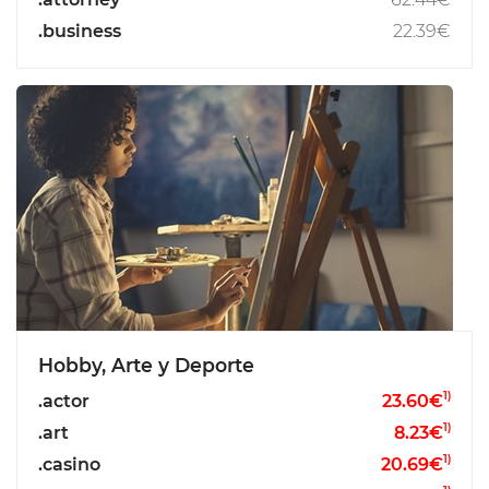
.business
22.39€
Hobby, Arte y Deporte
1)
.actor
23.60€
1)
.art
8.23€
1)
.casino
20.69€