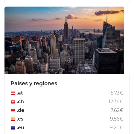
Países y regiones
.at
15.73€
.ch
12.34€
.de
7.62€
.es
9.56€
.eu
9.20€