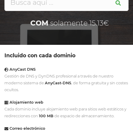
COM
solamente 15.13€
Incluido con cada dominio
AnyCast DNS
Gestión de DNS y DynDNS profesional a través de nuestro
moderno sistema de
AnyCast-DNS
, de forma gratuita y sin costes
ocultos.
Alojamiento web
Cada dominio incluye alojamiento web para sitios web estáticos y
redirecciones con
100 MB
de espacio de almacenamiento.
Correo electrónico