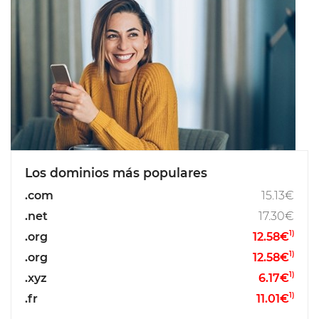
Los dominios más populares
.com
15.13€
.net
17.30€
1)
.org
12.58€
1)
.org
12.58€
1)
.xyz
6.17€
1)
.fr
11.01€