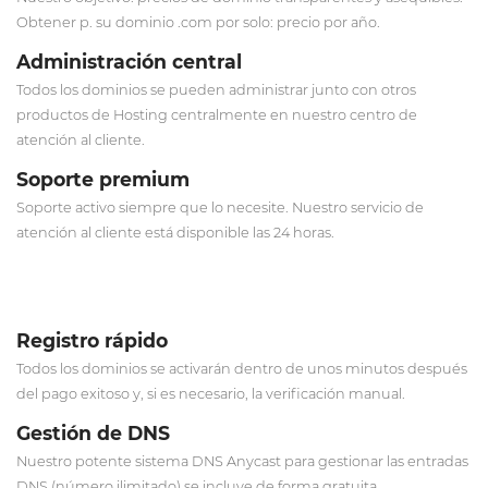
Obtener p. su dominio .com por solo: precio por año.
Administración central
Todos los dominios se pueden administrar junto con otros
productos de Hosting centralmente en nuestro centro de
atención al cliente.
Soporte premium
Soporte activo siempre que lo necesite. Nuestro servicio de
atención al cliente está disponible las 24 horas.
Registro rápido
Todos los dominios se activarán dentro de unos minutos después
del pago exitoso y, si es necesario, la verificación manual.
Gestión de DNS
Nuestro potente sistema DNS Anycast para gestionar las entradas
DNS (número ilimitado) se incluye de forma gratuita.